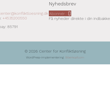
Nyhedsbrev
center@konfliktloesning.dk
Abonnér
n:
+4535200550
Få nyheder direkte i din indbakke
pay: 85791
© 2026 Center for Konfliktløsning
WordPress-implementering:
Biberkopf.com