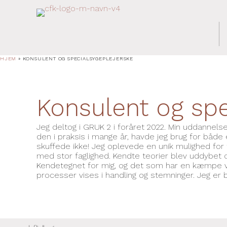
HJEM
»
KONSULENT OG SPECIALSYGEPLEJERSKE
Konsulent og spe
Jeg deltog i GRUK 2 i foråret 2022. Min uddannelse 
den i praksis i mange år, havde jeg brug for både
skuffede ikke! Jeg oplevede en unik mulighed for fag
med stor faglighed. Kendte teorier blev uddybet o
Kendetegnet for mig, og det som har en kæmpe vær
processer vises i handling og stemninger. Jeg er 