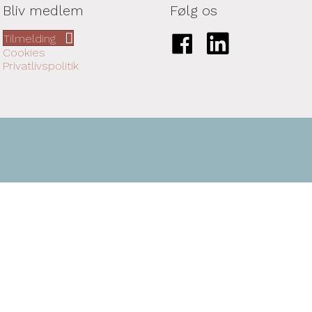
Bliv medlem
Følg os
Link til Facebook-side
Link til LinkedIn-side
Tilmelding
Cookies
Privatlivspolitik