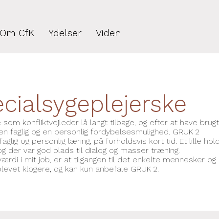
Om CfK
Ydelser
Viden
cialsygeplejerske
som konfliktvejleder lå langt tilbage, og efter at have brugt
 en faglig og en personlig fordybelsesmulighed. GRUK 2
lig og personlig læring, på forholdsvis kort tid. Et lille hol
g der var god plads til dialog og masser træning.
di i mit job, er at tilgangen til det enkelte mennesker og
blevet klogere, og kan kun anbefale GRUK 2.