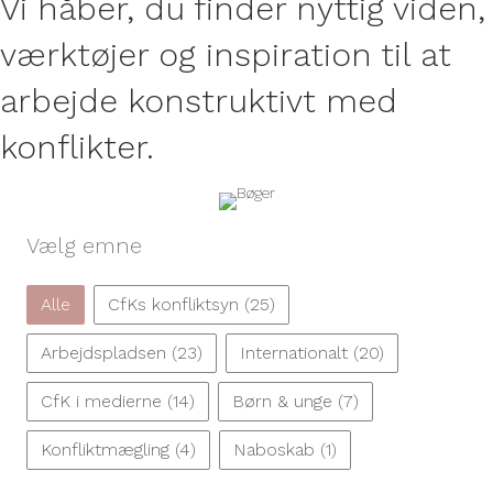
Vi håber, du finder nyttig viden,
værktøjer og inspiration til at
arbejde konstruktivt med
konflikter.
Vælg emne
Vælg emne
Alle
CfKs konfliktsyn
(25)
Arbejdspladsen
(23)
Internationalt
(20)
CfK i medierne
(14)
Børn & unge
(7)
Konfliktmægling
(4)
Naboskab
(1)