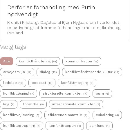
Derfor er forhandling med Putin
nødvendigt
Kronik i Kristeligt Dagblad af Bjørn Nygaard om hvorfor det
er nødvendigt at fremme forhandlinger mellem Ukraine og
Rusland.
Vælg tags
Vælg tags
Alle
konflikthåndtering
kommunikation
(44)
(15)
arbejdsmiljø
dialog
konflikthåndterende kultur
(14)
(12)
(12)
ledelse
podcast
konfliktmægling
(10)
(10)
(8)
konfliktløsning
strukturelle konflikter
børn
(7)
(7)
(6)
krig
forældre
internationale konflikter
(6)
(5)
(5)
konfliktvejledning
afklarende samtale
eskalering
(5)
(4)
(4)
konfliktoptrapning
konflikttrappen
samfund
(4)
(4)
(4)