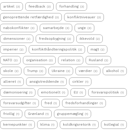
artikel
feedback
forhandling
(3)
(3)
(3)
genoprettende retfærdighed
konfliktniveauer
(3)
(3)
nabokonflikter
samarbejde
unge
(3)
(3)
(3)
dimensioner
fredsopbygning
ikkevold
(2)
(2)
(2)
imperier
konflikthåndteringspolitik
magt
(2)
(2)
(2)
NATO
organisation
relation
Rusland
(2)
(2)
(2)
(2)
skole
Trump
Ukraine
værdier
alkohol
(2)
(2)
(2)
(2)
(1)
allieret
ansigstreddende
cirkler
(1)
(1)
(1)
dæmonisering
emotionelt
EU
forsvarspolitisk
(1)
(1)
(1)
(1)
forsvarsudgifter
fred
fredsforhandlinger
(1)
(1)
(1)
frivillig
Grønland
gruppemægling
(1)
(1)
(1)
kernepunkter
klima
koldkrigsretorik
kollegial
(1)
(1)
(1)
(1)