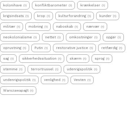
kolonihave
konfliktbarometer
krænkelser
(1)
(1)
(1)
krigsindsats
krop
kulturforandring
kunder
(1)
(1)
(1)
(1)
militær
mobning
naboskab
nærvær
(1)
(1)
(1)
(1)
neokolonialisme
nettet
omkostninger
opgør
(1)
(1)
(1)
(1)
oprustning
Putin
restorative justice
retfærdig
(1)
(1)
(1)
(1)
sag
sikkerhedssituation
skærm
sprog
(1)
(1)
(1)
(1)
stemme
terrortrussel
udenrigspolitik
(1)
(1)
(1)
undenrigspolitik
venlighed
Vesten
(1)
(1)
(1)
Warszawapagt
(1)