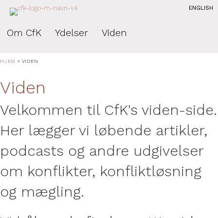
ENGLISH
Om CfK
Ydelser
Viden
HJEM
»
VIDEN
Viden
Velkommen til CfK's viden-side.
Her lægger vi løbende artikler,
podcasts og andre udgivelser
om konflikter, konfliktløsning
og mægling.