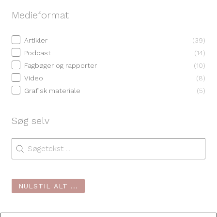
Medieformat
Medieformat
Artikler
(39)
Podcast
(14)
Fagbøger og rapporter
(10)
Video
(8)
Grafisk materiale
(5)
Søg selv
Søg selv
Søg selv
NULSTIL ALT ...