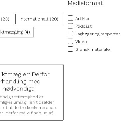
Medieformat
Medieformat
n
(23)
Internationalt
(20)
Artikler
Podcast
liktmægling
(4)
Fagbøger og rapporter
Video
Grafisk materiale
liktmægler: Derfor
orhandling med
n nødvendigt
ændig retfærdighed er
ligvis umulig i en tidsalder
ret af de tre konkurrerende
r., derfor må vi finde ud af,…