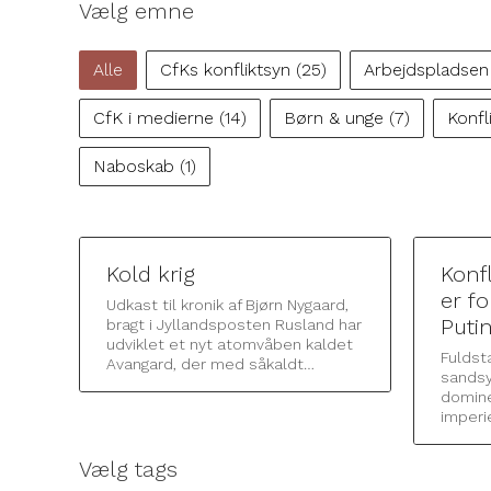
Vælg emne
Vælg emne
Alle
CfKs konfliktsyn
(25)
Arbejdspladse
CfK i medierne
(14)
Børn & unge
(7)
Konf
Naboskab
(1)
Kold krig
Konf
er f
Udkast til kronik af Bjørn Nygaard,
Puti
bragt i Jyllandsposten Rusland har
udviklet et nyt atomvåben kaldet
Fuldst
Avangard, der med såkaldt…
sandsyn
domine
imperie
Vælg tags