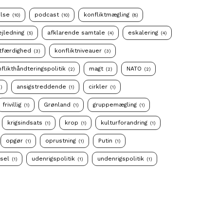
else
podcast
konfliktmægling
(10)
(10)
(8)
ejledning
afklarende samtale
eskalering
(5)
(4)
(4)
tfærdighed
konfliktniveauer
(3)
(3)
flikthåndteringspolitik
magt
NATO
(2)
(2)
(2)
ansigstreddende
cirkler
1)
(1)
(1)
frivillig
Grønland
gruppemægling
(1)
(1)
(1)
krigsindsats
krop
kulturforandring
(1)
(1)
(1)
opgør
oprustning
Putin
(1)
(1)
(1)
ssel
udenrigspolitik
undenrigspolitik
(1)
(1)
(1)