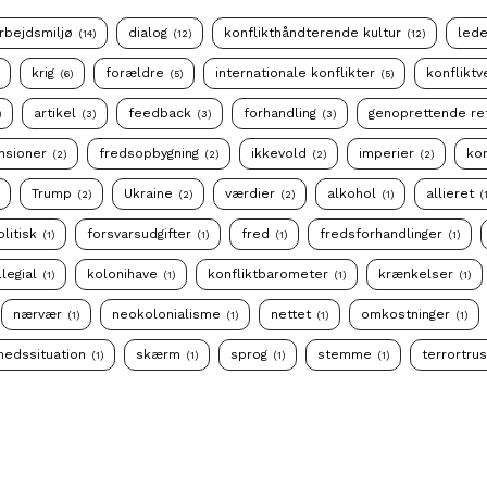
rbejdsmiljø
dialog
konflikthåndterende kultur
led
(14)
(12)
(12)
krig
forældre
internationale konflikter
konfliktv
(6)
(5)
(5)
artikel
feedback
forhandling
genoprettende re
)
(3)
(3)
(3)
nsioner
fredsopbygning
ikkevold
imperier
kon
(2)
(2)
(2)
(2)
Trump
Ukraine
værdier
alkohol
allieret
(2)
(2)
(2)
(1)
(
olitisk
forsvarsudgifter
fred
fredsforhandlinger
(1)
(1)
(1)
(1)
llegial
kolonihave
konfliktbarometer
krænkelser
(1)
(1)
(1)
(1)
nærvær
neokolonialisme
nettet
omkostninger
(1)
(1)
(1)
(1)
hedssituation
skærm
sprog
stemme
terrortru
(1)
(1)
(1)
(1)