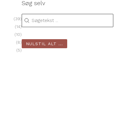
Søg selv
Søg selv
Søg selv
(39)
(14)
(10)
(8)
NULSTIL ALT ...
(5)