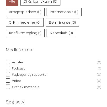
Alle
CfKs konfliktsyn
(0)
Arbejdspladsen
(0)
Internationalt
(0)
CfK i medierne
(0)
Børn & unge
(0)
Konfliktmægling
(1)
Naboskab
(0)
Medieformat
Medieformat
Artikler
(0)
Podcast
(1)
Fagbøger og rapporter
(0)
Video
(0)
Grafisk materiale
(0)
Søg selv