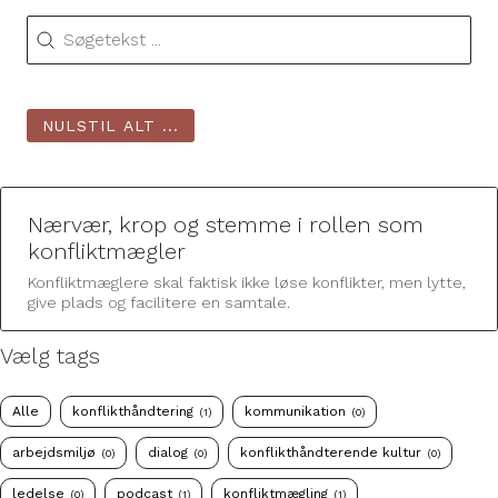
Søg selv
Søg selv
NULSTIL ALT ...
Nærvær, krop og stemme i rollen som
konfliktmægler
Konfliktmæglere skal faktisk ikke løse konflikter, men lytte,
give plads og facilitere en samtale.
Vælg tags
Vælg tags
Alle
konflikthåndtering
kommunikation
(1)
(0)
arbejdsmiljø
dialog
konflikthåndterende kultur
(0)
(0)
(0)
ledelse
podcast
konfliktmægling
(0)
(1)
(1)