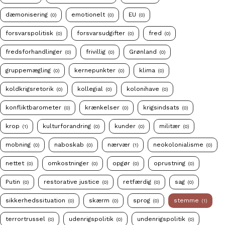
dæmonisering
emotionelt
EU
(0)
(0)
(0)
forsvarspolitisk
forsvarsudgifter
fred
(0)
(0)
(0)
fredsforhandlinger
frivillig
Grønland
(0)
(0)
(0)
gruppemægling
kernepunkter
klima
(0)
(0)
(0)
koldkrigsretorik
kollegial
kolonihave
(0)
(0)
(0)
konfliktbarometer
krænkelser
krigsindsats
(0)
(0)
(0)
krop
kulturforandring
kunder
militær
(1)
(0)
(0)
(0)
mobning
naboskab
nærvær
neokolonialisme
(0)
(0)
(1)
(0)
nettet
omkostninger
opgør
oprustning
(0)
(0)
(0)
(0)
Putin
restorative justice
retfærdig
sag
(0)
(0)
(0)
(0)
sikkerhedssituation
skærm
sprog
stemme
(0)
(0)
(0)
(1)
terrortrussel
udenrigspolitik
undenrigspolitik
(0)
(0)
(0)