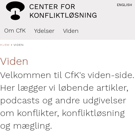
ENGLISH
Om CfK
Ydelser
Viden
HJEM
»
VIDEN
Viden
Velkommen til CfK's viden-side.
Her lægger vi løbende artikler,
podcasts og andre udgivelser
om konflikter, konfliktløsning
og mægling.