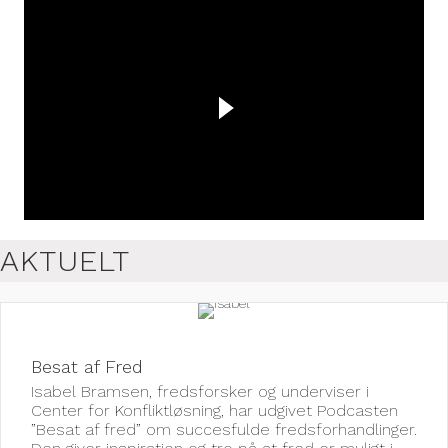
AKTUELT
Besat af Fred
Isabel Bramsen, fredsforsker og underviser i
Center for Konfliktløsning, har udgivet Podcasten
”Besat af fred” om succesfulde fredsforhandlinger.