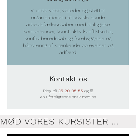
Vi underviser, vejleder og støtter
organisationer i at udvikle sunde
arbejdsfællesskaber med dialogiske
kompetencer, konstruktiv konfliktkultur,
konfliktberedskab og forebyggelse og
håndtering af krænkende oplevelser og
adfærd.
Kontakt os
Ring på
35 20 05 55
og få
en uforpligtende snak med os
MØD VORES KURSISTER ...