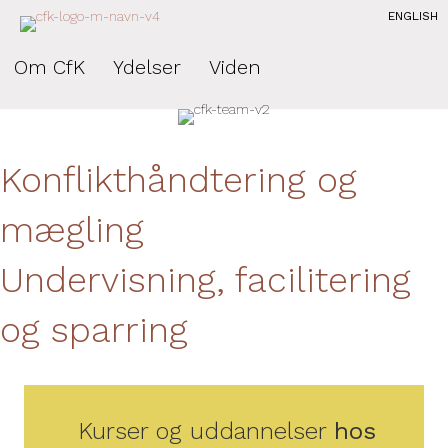
ENGLISH
Om CfK
Ydelser
Viden
Konflikthåndtering og
mægling
Undervisning, facilitering
og sparring
Kurser og uddannelser
hos