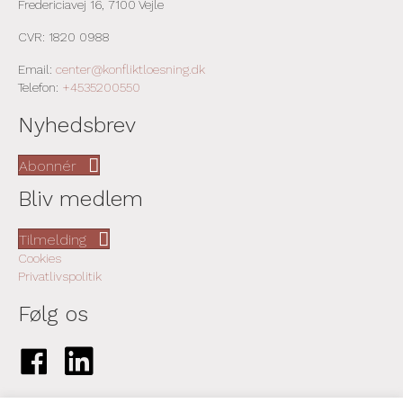
Fredericiavej 16, 7100 Vejle
CVR: 1820 0988
Email:
center@konfliktloesning.dk
Telefon:
+4535200550
Nyhedsbrev
Abonnér
Bliv medlem
Tilmelding
Cookies
Privatlivspolitik
Følg os
Link til Facebook-side
Link til LinkedIn-side