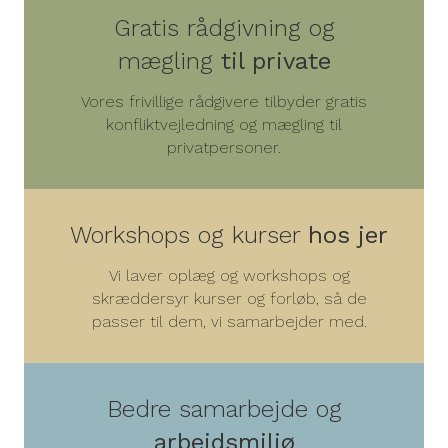
Gratis rådgivning og
mægling
til private
Vores frivillige rådgivere tilbyder gratis
konfliktvejledning og mægling til
privatpersoner.
Workshops og kurser
hos jer
Vi laver oplæg og workshops og
skræddersyr kurser og forløb, så de
passer til dem, vi samarbejder med.
Bedre samarbejde og
arbejdsmiljø