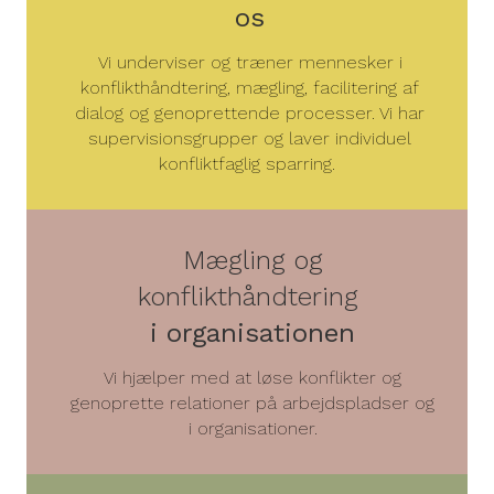
os
Vi underviser og træner mennesker i
konflikthåndtering, mægling, facilitering af
dialog og genoprettende processer. Vi har
supervisionsgrupper og laver individuel
konfliktfaglig sparring.
Mægling og
konflikthåndtering
i organisationen
Vi hjælper med at løse konflikter og
genoprette relationer på arbejds­pladser og
i organisationer.