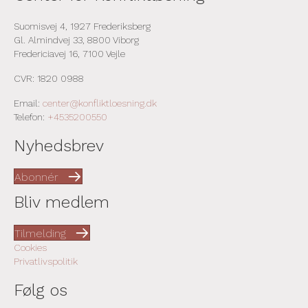
Suomisvej 4, 1927 Frederiksberg
Gl. Almindvej 33, 8800 Viborg
Fredericiavej 16, 7100 Vejle
CVR: 1820 0988
Email:
center@konfliktloesning.dk
Telefon:
+4535200550
Nyhedsbrev
Abonnér
Bliv medlem
Tilmelding
Cookies
Privatlivspolitik
Følg os