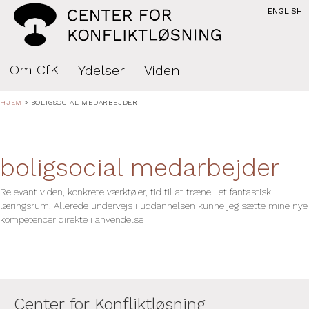
ENGLISH
Om CfK
Ydelser
Viden
HJEM
»
BOLIGSOCIAL MEDARBEJDER
boligsocial medarbejder
Relevant viden, konkrete værktøjer, tid til at træne i et fantastisk
læringsrum. Allerede undervejs i uddannelsen kunne jeg sætte mine nye
kompetencer direkte i anvendelse
Center for Konfliktløsning