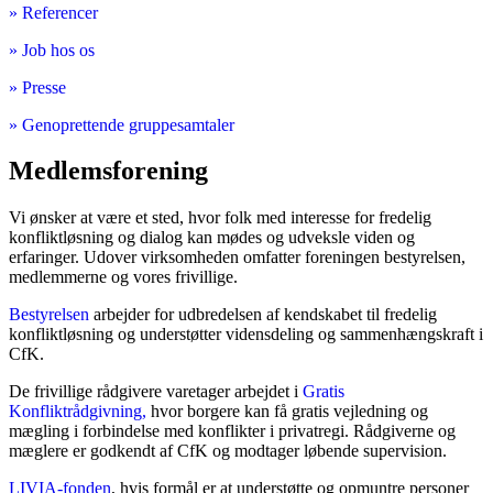
» Referencer
» Job hos os
» Presse
» Genoprettende gruppesamtaler
Medlemsforening
Vi ønsker at være et sted, hvor folk med interesse for fredelig
konfliktløsning og dialog kan mødes og udveksle viden og
erfaringer. Udover virksomheden omfatter foreningen bestyrelsen,
medlemmerne og vores frivillige.
Bestyrelsen
arbejder for udbredelsen af kendskabet til fredelig
konfliktløsning og understøtter vidensdeling og sammenhængskraft i
CfK.
De frivillige rådgivere varetager arbejdet i
Gratis
Konfliktrådgivning,
hvor borgere kan få gratis vejledning og
mægling i forbindelse med konflikter i privatregi. Rådgiverne og
mæglere er godkendt af CfK og modtager løbende supervision.
LIVIA-fonden
, hvis formål er at understøtte og opmuntre personer