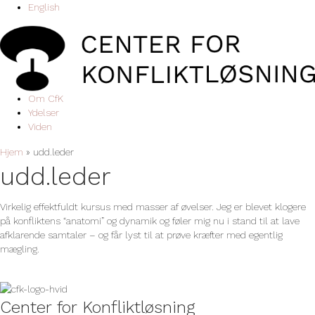
English
Om CfK
Ydelser
Viden
Hjem
»
udd.leder
udd.leder
Virkelig effektfuldt kursus med masser af øvelser. Jeg er blevet klogere
på konfliktens “anatomi” og dynamik og føler mig nu i stand til at lave
afklarende samtaler – og får lyst til at prøve kræfter med egentlig
mægling.
Center for Konfliktløsning