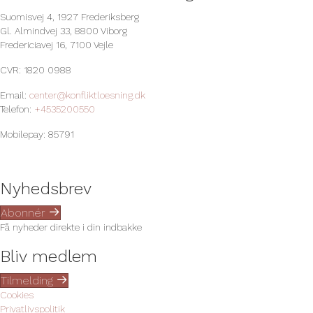
Suomisvej 4, 1927 Frederiksberg
Gl. Almindvej 33, 8800 Viborg
Fredericiavej 16, 7100 Vejle
CVR: 1820 0988
Email:
center@konfliktloesning.dk
Telefon:
+4535200550
Mobilepay: 85791
Nyhedsbrev
Abonnér
Få nyheder direkte i din indbakke
Bliv medlem
Tilmelding
Cookies
Privatlivspolitik