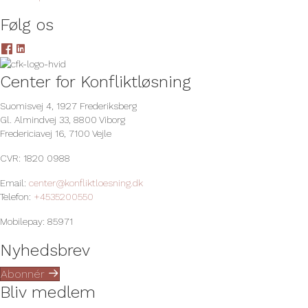
Følg os
L
L
i
i
n
n
Center for Konfliktløsning
k
k
t
t
Suomisvej 4, 1927 Frederiksberg
i
i
Gl. Almindvej 33, 8800 Viborg
l
l
Fredericiavej 16, 7100 Vejle
F
L
CVR: 1820 0988
a
i
c
n
Email:
center@konfliktloesning.dk
e
k
Telefon:
+4535200550
b
e
o
d
Mobilepay: 85971
o
I
k
n
Nyhedsbrev
-
-
s
s
Abonnér
i
i
Bliv medlem
d
d