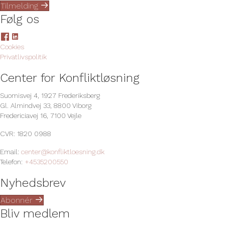
e
e
Tilmelding
Følg os
L
L
i
i
Cookies
n
n
Privatlivspolitik
k
k
Center for Konfliktløsning
t
t
i
i
Suomisvej 4, 1927 Frederiksberg
l
l
Gl. Almindvej 33, 8800 Viborg
F
L
Fredericiavej 16, 7100 Vejle
a
i
c
n
CVR: 1820 0988
e
k
b
e
Email:
center@konfliktloesning.dk
o
d
Telefon:
+4535200550
o
I
k
n
Nyhedsbrev
-
-
s
s
Abonnér
i
i
Bliv medlem
d
d