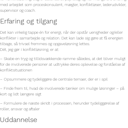
med arbejdet som proceskonsulent, mægler, konfliktløser, lederudvikler,
supervisor og coach.
Erfaring og tilgang
Det kan virkelig tappe én for energi, når der opstår uenigheder og/eller
konflikter i samarbejde og relation. Det kan lade sig gøre at få energien
tilbage, så trivsel fremmes og opgaveløsning lettes.
Dét, jeg gør i konfliktløsning, er at:
– Skabe en tryg og tillidsvækkende ramme således, at det bliver muligt
for de involverede personer at udtrykke deres oplevelse og forståelse af
konfliktsituationen
– Opsummere og tydeliggøre de centrale temaer, der er i spil
– Finde frem til, hvad de involverede tænker om mulige løsninger – på
kort og lidt længere sigt
– Formulere de næste skridt i processen, herunder tydeliggørelse af
roller, ansvar og aftaler
Uddannelse