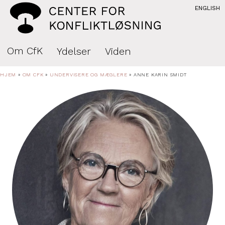
ENGLISH
Om CfK
Ydelser
Viden
HJEM
»
OM CFK
»
UNDERVISERE OG MÆGLERE
»
ANNE KARIN SMIDT