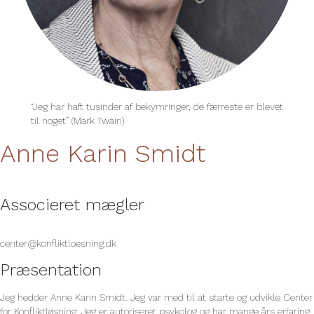
“Jeg har haft tusinder af bekymringer, de færreste er blevet
til noget” (Mark Twain)
Anne Karin Smidt
Associeret mægler
center@konfliktloesning.dk
Præsentation
Jeg hedder Anne Karin Smidt. Jeg var med til at starte og udvikle Center
for Konfliktløsning. Jeg er autoriseret psykolog og har mange års erfaring