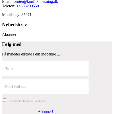
Email:
center@konfliktloesning.dk
Telefon:
+4535200550
Mobilepay: 85971
Nyhedsbrev
Abonnér
Følg med
Få nyheder direkte i din indbakke ...
I accept the Terms & Conditions
Abonnér!