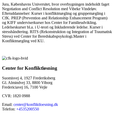
Jura, Københavns Universitet, hvor overbygningen indeholdt faget
Negotiation and Conflict Resolution med Vibeke Vindeløv.
Efteruddannelser: Kurser i konfliktmægling og gruppemægling i
CfK. PREP (Prevention and Relationship Enhancement Program)
og KIFF underviserkurser hos Center for Familieudvikling.
Ledelseskurser bl.a. i U-teori og Inkluderende ledelse. Kurser i
stresshåndtering. RITS (Rekonstruktion og Integration af Traumatisk
Stress) ved Center for Beredskabspsykologi.Master i
Konfliktmægling ved KU.
Center for Konfliktløsning
Suomisvej 4, 1927 Frederiksberg
Gl. Almindvej 33, 8800 Viborg
Fredericiavej 16, 7100 Vejle
CVR: 1820 0988
Email:
center@konfliktloesning.dk
Telefon:
+4535200550