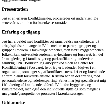
Præsentation
Jeg er en erfaren konfliktmægler, procesleder og underviser. De
senere år især inden for krænkelsesområdet.
Erfaring og tilgang
Jeg har arbejdet med konflikter og samarbejdsvanskeligheder på
arbejdspladser i mange år. Både mellem to parter, i grupper og
grupper i mellem. I forskellige brancher, men især i byggebranchen,
folkekirken, universitetsverdenen, nyhedshuse og forsvaret. En del
år mæglede jeg i familiesager og parkonflikter og underviste
samtidig i PREP-kurser. Jeg arbejder ved siden af Center for
Konfliktløsning i Forsvaret, hvor jeg er Ledende rådgiver i en
organisation, som tager sig af konflikter, stress, kriser og krænkende
adfærd blandt forsvarets ansatte. Kristina har en del erfaring med
personaleledelse og ledelsessparring. Senest har jeg specialiseret mig
i håndtering af krænkende adfærd. Både forebyggelses- og
kulturarbejdet, men også den individuelle støtte og som mægler i
mæglende/genoprettende processer i krænkelsessager.
Uddannelse