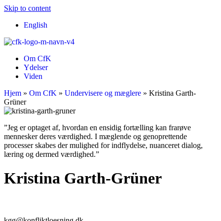
Skip to content
English
Om CfK
Ydelser
Viden
Hjem
»
Om CfK
»
Undervisere og mæglere
»
Kristina Garth-
Grüner
”Jeg er optaget af, hvordan en ensidig fortælling kan frarøve
mennesker deres værdighed. I mæglende og genoprettende
processer skabes der mulighed for indflydelse, nuanceret dialog,
læring og dermed værdighed.”
Kristina Garth-Grüner
kgg@konfliktloesning.dk