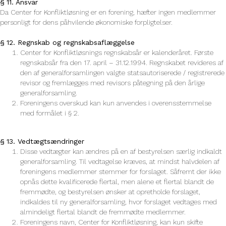
§ 11. Ansvar
Da Center for Konfliktløsning er en forening, hæfter ingen medlemmer
personligt for dens påhvilende økonomiske forpligtelser.
§ 12. Regnskab og regnskabsaflæggelse
Center for Konfliktløsnings regnskabsår er kalenderåret. Første
regnskabsår fra den 17. april – 31.12.1994. Regnskabet revideres af
den af generalforsamlingen valgte statsautoriserede / registrerede
revisor og fremlægges med revisors påtegning på den årlige
generalforsamling.
Foreningens overskud kan kun anvendes i overensstemmelse
med formålet i § 2.
§ 13. Vedtægtsændringer
Disse vedtægter kan ændres på en af bestyrelsen særlig indkaldt
generalforsamling. Til vedtagelse kræves, at mindst halvdelen af
foreningens medlemmer stemmer for forslaget. Såfremt der ikke
opnås dette kvalificerede flertal, men alene et flertal blandt de
fremmødte, og bestyrelsen ønsker at opretholde forslaget,
indkaldes til ny generalforsamling, hvor forslaget vedtages med
almindeligt flertal blandt de fremmødte medlemmer.
Foreningens navn, Center for Konfliktløsning, kan kun skifte