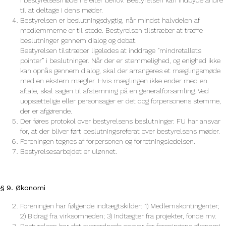
til at deltage i dens møder.
Bestyrelsen er beslutningsdygtig, når mindst halvdelen af
medlemmerne er til stede. Bestyrelsen tilstræber at træffe
beslutninger gennem dialog og debat.
Bestyrelsen tilstræber ligeledes at inddrage ”mindretallets
pointer” i beslutninger. Når der er stemmelighed, og enighed ikke
kan opnås gennem dialog, skal der arrangeres et mæglingsmøde
med en ekstern mægler. Hvis mæglingen ikke ender med en
aftale, skal sagen til afstemning på en generalforsamling. Ved
uopsættelige eller personsager er det dog forpersonens stemme,
der er afgørende.
Der føres protokol over bestyrelsens beslutninger. FU har ansvar
for, at der bliver ført beslutningsreferat over bestyrelsens møder.
Foreningen tegnes af forpersonen og forretningsledelsen.
Bestyrelsesarbejdet er ulønnet.
§ 9. Økonomi
Foreningen har følgende indtægtskilder: 1) Medlemskontingenter;
2) Bidrag fra virksomheden; 3) Indtægter fra projekter, fonde mv.
Bestyrelsen har det overordnede ansvar for foreningens økonomi.