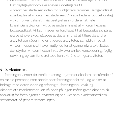
Det daglige økonomiske ansvar uddelegeres til
virksomhedsledelsen inden for budgettets rammer. Budgetudkast
udarbejdes af virksomhedsledelsen. Virksomhedens budgetforslag
vil kun blive justeret, hvis bestyrelsen vurderer, at hele
foreningens økonomi vil blive undermineret af virksomhedens
budgetudkast. Virksomheden er forpligtet til at bestræbe sig på at
skabe et overskud, således at det er muligt at tilføre de andre
aktivitetsområder midler til deres aktiviteter, samtidig med at
virksomheden skal have mulighed for at gennemføre aktiviteter,
der styrker virksomheden inklusiv økonomisk konsolidering, faglig
udvikling og samfundsrettede konflikthåndteringsaktiviteter.
§ 10. Akademiet
Til foreningen Center for Konfliktløsning knyttes et akademi bestående af
en række personer, som anerkender foreningens formål, og ønsker at
bidrage med deres viden og erfaring til foreningens udvikling.
Akademiets medlemmer kan således på ingen måde gøres økonomisk
ansvarlig for foreningens aktiviteter og har ikke som akademimedlem
stemmeret på generalforsamlingen.