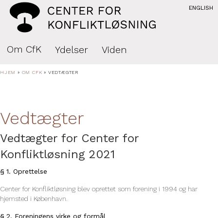
ENGLISH
Om CfK
Ydelser
Viden
HJEM
»
OM CFK
»
VEDTÆGTER
Vedtægter
Vedtægter for Center for
Konfliktløsning 2021
§ 1. Oprettelse
Center for Konfliktløsning blev oprettet som forening i 1994 og har
hjemsted i København.
§ 2. Foreningens virke og formål