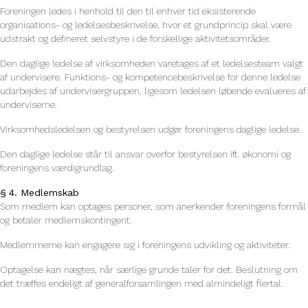
Foreningen ledes i henhold til den til enhver tid eksisterende
organisations- og ledelsesbeskrivelse, hvor et grundprincip skal være
udstrakt og defineret selvstyre i de forskellige aktivitetsområder.
Den daglige ledelse af virksomheden varetages af et ledelsesteam valgt
af undervisere. Funktions- og kompetencebeskrivelse for denne ledelse
udarbejdes af undervisergruppen, ligesom ledelsen løbende evalueres af
underviserne.
Virksomhedsledelsen og bestyrelsen udgør foreningens daglige ledelse.
Den daglige ledelse står til ansvar overfor bestyrelsen ift. økonomi og
foreningens værdigrundlag.
§ 4. Medlemskab
Som medlem kan optages personer, som anerkender foreningens formål
og betaler medlemskontingent.
Medlemmerne kan engagere sig i foreningens udvikling og aktiviteter.
Optagelse kan nægtes, når særlige grunde taler for det. Beslutning om
det træffes endeligt af generalforsamlingen med almindeligt flertal.