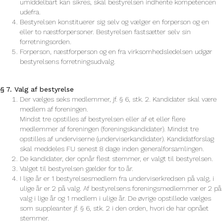
umiddelbart kan sikres, skal bestyrelsen indhente kompetencen
udefra.
Bestyrelsen konstituerer sig selv og vælger en forperson og en
eller to næstforpersoner. Bestyrelsen fastsætter selv sin
forretningsorden.
Forperson, næstforperson og en fra virksomhedsledelsen udgør
bestyrelsens forretningsudvalg.
§ 7. Valg af bestyrelse
Der vælges seks medlemmer, jf. § 6, stk. 2. Kandidater skal være
medlem af foreningen.
Mindst tre opstilles af bestyrelsen eller af et eller flere
medlemmer af foreningen (foreningskandidater). Mindst tre
opstilles af underviserne (underviserkandidater). Kandidatforslag
skal meddeles FU senest 8 dage inden generalforsamlingen.
De kandidater, der opnår flest stemmer, er valgt til bestyrelsen.
Valget til bestyrelsen gælder for to år.
I lige år er 1 bestyrelsesmedlem fra underviserkredsen på valg, i
ulige år er 2 på valg. Af bestyrelsens foreningsmedlemmer er 2 på
valg i lige år og 1 medlem i ulige år. De øvrige opstillede vælges
som suppleanter jf. § 6, stk. 2 i den orden, hvori de har opnået
stemmer.