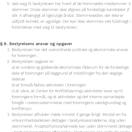
Ved valg til bestyrelsen har hvert af de fremmødte medlemmer 3
stemmer. Disse stemmer skal afgives på forskellige kandidater jf.
stk. 4 afhængigt af lige/ulige årstal. Stemmesedler, der ikke er
udfyldt korrekt, er ugyldige. Der kan ikke stemmes ved fuldmagt i
forbindelse med valg til bestyrelsen.
§ 8. Bestyrelsens ansvar og opgaver
Bestyrelsen har det overordnede juridiske og økonomiske ansvar
for foreningen.
Bestyrelsen opgaver er:
a) at vurdere og godkende økonomiske råderum for de forskellige
dele af foreningen på baggrund af indstillinger fra den daglige
ledelse
b) at foreslå fælles aktiviteter i foreningen
c) at sikre, at Center for Konfliktløsnings aktiviteter lever op til
foreningens formål, og at aktiviteter og det interne samarbejde
foregår i overensstemmelse med foreningens værdigrundlag og
konfliktsyn
Bestyrelsen afholder møde mindst 4 gange årligt. Mindst en fra
virksomhedsledelsen deltager i bestyrelsesmøderne, dog uden
stemmeret. Ansatte/honorarlønnede kan uden stemmeret deltage
i bestyrelsesmøderne efter behov. Bestyrelsen kan indbyde andre