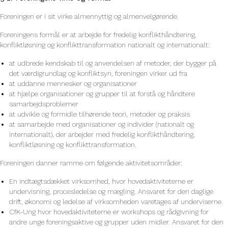
Foreningen er i sit virke almennyttig og almenvelgørende.
Foreningens formål er at arbejde for fredelig konflikthåndtering,
konfliktløsning og konflikttransformation nationalt og internationalt:
at udbrede kendskab til og anvendelsen af metoder, der bygger på
det værdigrundlag og konfliktsyn, foreningen virker ud fra
at uddanne mennesker og organisationer
at hjælpe organisationer og grupper til at forstå og håndtere
samarbejdsproblemer
at udvikle og formidle tilhørende teori, metoder og praksis
at samarbejde med organisationer og individer (nationalt og
internationalt), der arbejder med fredelig konflikthåndtering,
konfliktløsning og konflikttransformation.
Foreningen danner ramme om følgende aktivitetsområder:
En indtægtsdækket virksomhed, hvor hovedaktiviteterne er
undervisning, procesledelse og mægling. Ansvaret for den daglige
drift, økonomi og ledelse af virksomheden varetages af underviserne.
CfK-Ung hvor hovedaktiviteterne er workshops og rådgivning for
andre unge foreningsaktive og grupper uden midler. Ansvaret for den