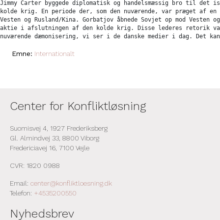
Jimmy Carter byggede diplomatisk og handelsmæssig bro til det is
kolde krig. En periode der, som den nuværende, var præget af en 
Vesten og Rusland/Kina. Gorbatjov åbnede Sovjet op mod Vesten og
aktie i afslutningen af den kolde krig. Disse lederes retorik va
nuværende dæmonisering, vi ser i de danske medier i dag. Det kan
Emne:
Internationalt
Center for Konfliktløsning
Suomisvej 4, 1927 Frederiksberg
Gl. Almindvej 33, 8800 Viborg
Fredericiavej 16, 7100 Vejle
CVR: 1820 0988
Email:
center@konfliktloesning.dk
Telefon:
+4535200550
Nyhedsbrev