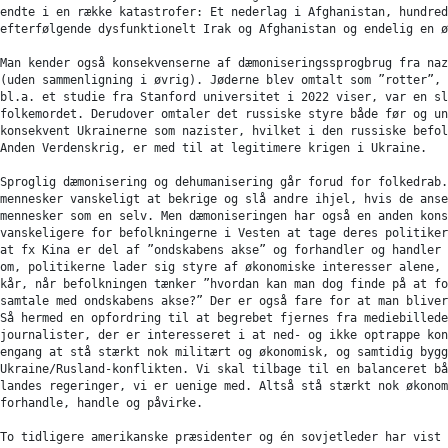
endte i en række katastrofer: Et nederlag i Afghanistan, hundred
efterfølgende dysfunktionelt Irak og Afghanistan og endelig en ø
Man kender også konsekvenserne af dæmoniseringssprogbrug fra naz
(uden sammenligning i øvrig). Jøderne blev omtalt som ”rotter”, 
bl.a. et studie fra Stanford universitet i 2022 viser, var en sl
folkemordet. Derudover omtaler det russiske styre både før og un
konsekvent Ukrainerne som nazister, hvilket i den russiske befol
Anden Verdenskrig, er med til at legitimere krigen i Ukraine.

Sproglig dæmonisering og dehumanisering går forud for folkedrab.
mennesker vanskeligt at bekrige og slå andre ihjel, hvis de anse
mennesker som en selv. Men dæmoniseringen har også en anden kons
vanskeligere for befolkningerne i Vesten at tage deres politiker
at fx Kina er del af ”ondskabens akse” og forhandler og handler 
om, politikerne lader sig styre af økonomiske interesser alene, 
kår, når befolkningen tænker ”hvordan kan man dog finde på at fo
samtale med ondskabens akse?” Der er også fare for at man bliver
Så hermed en opfordring til at begrebet fjernes fra mediebillede
journalister, der er interesseret i at ned- og ikke optrappe kon
engang at stå stærkt nok militært og økonomisk, og samtidig bygg
Ukraine/Rusland-konflikten. Vi skal tilbage til en balanceret bå
landes regeringer, vi er uenige med. Altså stå stærkt nok økonom
forhandle, handle og påvirke.

To tidligere amerikanske præsidenter og én sovjetleder har vist 