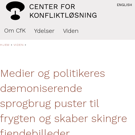
ENGLISH
Om CfK
Ydelser
Viden
HJEM
»
VIDEN
»
Medier og politikeres
dæmoniserende
sprogbrug puster til
frygten og skaber skingre
fjendebilleder