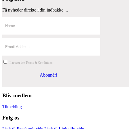
Få nyheder direkte i din indbakke ...
I accept the Terms & Conditions
Abonnér!
Bliv medlem
Tilmelding
Følg os
Link til Facebook-side
Link til LinkedIn-side