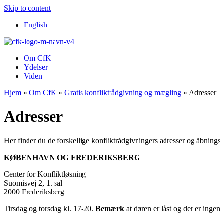
Skip to content
English
Om CfK
Ydelser
Viden
Hjem
»
Om CfK
»
Gratis konfliktrådgivning og mægling
»
Adresser
Adresser
Her finder du de forskellige konfliktrådgivningers adresser og åbnings
KØBENHAVN OG FREDERIKSBERG
Center for Konfliktløsning
Suomisvej 2, 1. sal
2000 Frederiksberg
Tirsdag og torsdag kl. 17-20.
Bemærk
at døren er låst og der er ing