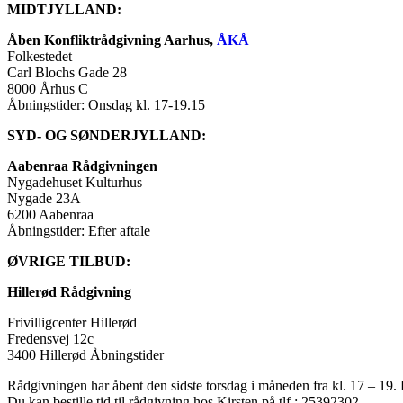
MIDTJYLLAND:
Åben Konfliktrådgivning Aarhus,
ÅKÅ
Folkestedet
Carl Blochs Gade 28
8000 Århus C
Åbningstider: Onsdag kl. 17-19.15
SYD- OG SØNDERJYLLAND:
Aabenraa Rådgivningen
Nygadehuset Kulturhus
Nygade 23A
6200 Aabenraa
Åbningstider: Efter aftale
ØVRIGE TILBUD:
Hillerød
Rådgivning
Frivilligcenter Hillerød
Fredensvej 12c
3400 Hillerød Åbningstider
Rådgivningen har åbent den sidste torsdag i måneden fra kl. 17 – 19. D
Du kan bestille tid til rådgivning hos Kirsten på tlf.: 25392302.