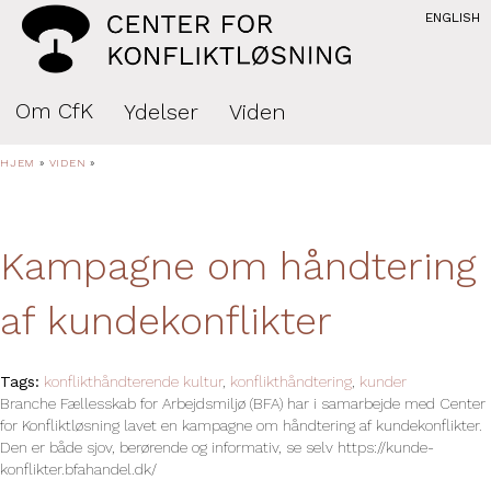
ENGLISH
Om CfK
Ydelser
Viden
HJEM
»
VIDEN
»
Kampagne om håndtering
af kundekonflikter
Tags:
konflikthåndterende kultur
,
konflikthåndtering
,
kunder
Branche Fællesskab for Arbejdsmiljø (BFA) har i samarbejde med Center
for Konfliktløsning lavet en kampagne om håndtering af kundekonflikter.
Den er både sjov, berørende og informativ, se selv https://kunde-
konflikter.bfahandel.dk/