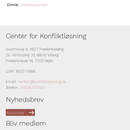
Emne:
Arbejdspladsen
Center for Konfliktløsning
Suomisvej 4, 1927 Frederiksberg
Gl. Almindvej 33, 8800 Viborg
Fredericiavej 16, 7100 Vejle
CVR: 1820 0988
Email:
center@konfliktloesning.dk
Telefon:
+4535200550
Nyhedsbrev
Abonnér
Bliv medlem