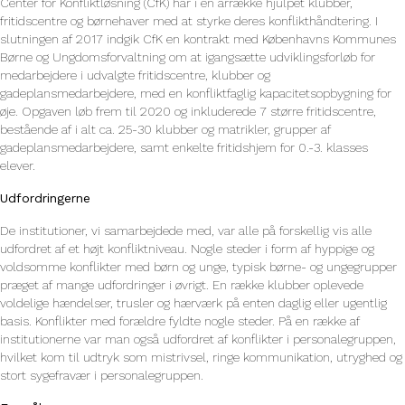
Center for Konfliktløsning (CfK) har i en årrække hjulpet klubber,
fritidscentre og børnehaver med at styrke deres konflikthåndtering. I
slutningen af 2017 indgik CfK en kontrakt med Københavns Kommunes
Børne og Ungdomsforvaltning om at igangsætte udviklingsforløb for
medarbejdere i udvalgte fritidscentre, klubber og
gadeplansmedarbejdere, med en konfliktfaglig kapacitetsopbygning for
øje. Opgaven løb frem til 2020 og inkluderede 7 større fritidscentre,
bestående af i alt ca. 25-30 klubber og matrikler, grupper af
gadeplansmedarbejdere, samt enkelte fritidshjem for 0.-3. klasses
elever.
Udfordringerne
De institutioner, vi samarbejdede med, var alle på forskellig vis alle
udfordret af et højt konfliktniveau. Nogle steder i form af hyppige og
voldsomme konflikter med børn og unge, typisk børne- og ungegrupper
præget af mange udfordringer i øvrigt. En række klubber oplevede
voldelige hændelser, trusler og hærværk på enten daglig eller ugentlig
basis. Konflikter med forældre fyldte nogle steder. På en række af
institutionerne var man også udfordret af konflikter i personalegruppen,
hvilket kom til udtryk som mistrivsel, ringe kommunikation, utryghed og
stort sygefravær i personalegruppen.