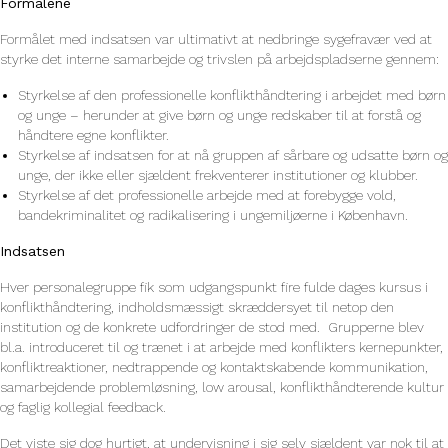
Formålene
Formålet med indsatsen var ultimativt at nedbringe sygefravær ved at
styrke det interne samarbejde og trivslen på arbejdspladserne gennem:
Styrkelse af den professionelle konflikthåndtering i arbejdet med børn
og unge – herunder at give børn og unge redskaber til at forstå og
håndtere egne konflikter.
Styrkelse af indsatsen for at nå gruppen af sårbare og udsatte børn og
unge, der ikke eller sjældent frekventerer institutioner og klubber.
Styrkelse af det professionelle arbejde med at forebygge vold,
bandekriminalitet og radikalisering i ungemiljøerne i København.
Indsatsen
Hver personalegruppe fik som udgangspunkt fire fulde dages kursus i
konflikthåndtering, indholdsmæssigt skræddersyet til netop den
institution og de konkrete udfordringer de stod med. Grupperne blev
bl.a. introduceret til og trænet i at arbejde med konflikters kernepunkter,
konfliktreaktioner, nedtrappende og kontaktskabende kommunikation,
samarbejdende problemløsning, low arousal, konflikthåndterende kultur
og faglig kollegial feedback.
Det viste sig dog hurtigt, at undervisning i sig selv sjældent var nok til at