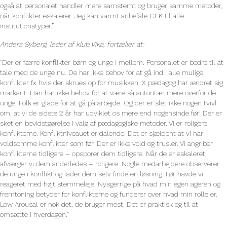
også at personalet handler mere samstemt og bruger samme metoder,
når konflikter eskalerer. Jeg kan varmt anbefale CFK til alle
institutionstyper.”
Anders Syberg, leder af klub Vika, fortæller at:
”Der er færre konflikter børn og unge i mellem. Personalet er bedre til at
tale med de unge nu. De har ikke behov for at gå ind i alle mulige
konflikter fx hvis der skrues op for musikken. X pædagog har ændret sig
markant. Han har ikke behov for at være så autoritær mere overfor de
unge. Folk er glade for at gå på arbejde. Og der er slet ikke nogen tvivl
om, at vi de sidste 2 år har udviklet os mere end nogensinde før! Der er
sket en bevidstgørelse i valg af pædagogiske metoder. Vi er roligere i
konflikterne. Konfliktniveauet er dalende. Det er sjældent at vi har
voldsomme konflikter som før. Der er ikke vold og trusler. Vi angriber
konflikterne tidligere – opsporer dem tidligere. Når de er eskaleret,
afværger vi dem anderledes – roligere. Nogle medarbejdere observerer
de unge i konflikt og lader dem selv finde en løsning. Før havde vi
reageret med højt stemmeleje. Nysgerrige på hvad min egen ageren og
fremtoning betyder for konflikterne og funderer over hvad min rolle er.
Low Arousal er nok det, de bruger mest. Det er praktisk og til at
omsætte i hverdagen.”