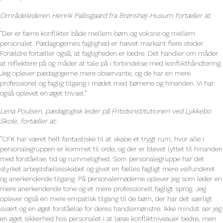
Områdelederen Henrik Pallisgaard fra Brønshøj-Husum fortæller at:
”Der er færre konflikter både mellem børn og voksne og mellem
personalet. Pædagogernes faglighed er hævet markant flere steder.
Forældre fortæller også, at fagligheden er bedre. Det handler om måder
at reflektere på og måder at tale på i forbindelse med konflikthåndtering.
Jeg oplever pædagogerne mere observante, og de har en mere
professionel og faglig tilgang i mødet med børnene og hinanden. Vi har
også oplevet en øget trivsel.”
Lena Poulsen, pædagogisk leder på Fritidsinstitutionen ved Lykkebo
Skole, fortæller at:
”CFK har været helt fantastiske til at skabe et trygt rum, hvor alle i
personalegruppen er kommet til orde, og der er blevet lyttet til hinanden
med forståelse, tid og rummelighed. Som personalegruppe har det
styrket arbejdsfællesskabet og givet en fælles fagligt mere velfunderet
og anerkendende tilgang. På personalemøderne oplever jeg som leder en
mere anerkendende tone og et mere professionelt fagligt sprog. Jeg
oplever også en mere empatisk tilgang til de børn, der har det særligt
svært og en øget forståelse for deres handlemønstre. Ikke mindst ser jeg
en øget sikkerhed hos personalet i at læse konfliktniveauer bedre, men