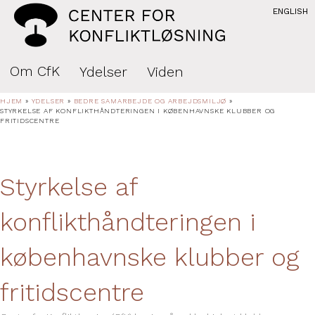
ENGLISH
Om CfK
Ydelser
Viden
HJEM
»
YDELSER
»
BEDRE SAMARBEJDE OG ARBEJDSMILJØ
»
STYRKELSE AF KONFLIKTHÅNDTERINGEN I KØBENHAVNSKE KLUBBER OG
FRITIDSCENTRE
Styrkelse af
konflikthåndteringen i
københavnske klubber og
fritidscentre