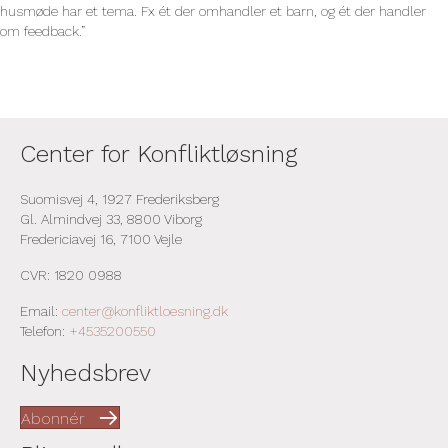
husmøde har et tema. Fx ét der omhandler et barn, og ét der handler
om feedback.”
Center for Konfliktløsning
Suomisvej 4, 1927 Frederiksberg
Gl. Almindvej 33, 8800 Viborg
Fredericiavej 16, 7100 Vejle
CVR: 1820 0988
Email:
center@konfliktloesning.dk
Telefon:
+4535200550
Nyhedsbrev
Abonnér