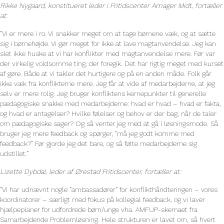
Rikke Nygaard, konstitueret leder i Fritidscenter Amager Midt, fortæller
at:
”Vi er mere i ro. Vi snakker meget om at tage børnene væk, og at sætte
sig i børnehøjde. Vi gør meget for ikke at lave magtanvendelse. Jeg kan
slet ikke huske at vi har konflikter med magtanvendelse mere. Før var
der virkelig voldsomme ting, der foregik. Det har rigtig meget med kurset
af gøre. Både at vi takler det hurtigere og på en anden måde. Folk går
ikke væk fra konflikterne mere. Jeg får at vide af medarbejderne, at jeg
selv er mere rolig. Jeg bruger konfliktens kernepunkter til generelle
pædagogiske snakke med medarbejderne: hvad er hvad – hvad er fakta,
og hvad er antagelser? Hvilke følelser og behov er der bag, når de taler
om pædagogiske sager? Og så venter jeg med at gå i løsningsmode. Så
bruger jeg mere feedback og spørger, ”må jeg godt komme med
feedback?” Før gjorde jeg det bare, og så følte medarbejderne sig
udstillet.”
Lizette Dybdal, leder af Ørestad Fritidscenter, fortæller at:
”Vi har udnævnt nogle ”ambassadører” for konflikthåndteringen – vores
koordinatorer – særligt med fokus på kollegial feedback, og vi laver
hjælpeplaner for udfordrede børn/unge vha. AMFUP-skemaet fra
Samarbejdende Problemløsning. Hele strukturen er lavet om, så hvert