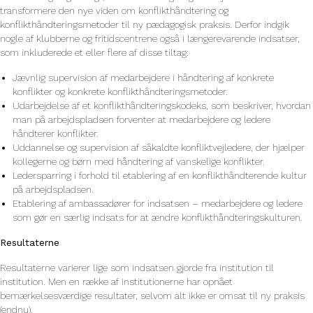
transformere den nye viden om konflikthåndtering og
konflikthåndteringsmetoder til ny pædagogisk praksis. Derfor indgik
nogle af klubberne og fritidscentrene også i længerevarende indsatser,
som inkluderede et eller flere af disse tiltag:
Jævnlig supervision af medarbejdere i håndtering af konkrete
konflikter og konkrete konflikthåndteringsmetoder.
Udarbejdelse af et konflikthåndteringskodeks, som beskriver, hvordan
man på arbejdspladsen forventer at medarbejdere og ledere
håndterer konflikter.
Uddannelse og supervision af såkaldte konfliktvejledere, der hjælper
kollegerne og børn med håndtering af vanskelige konflikter.
Ledersparring i forhold til etablering af en konflikthåndterende kultur
på arbejdspladsen.
Etablering af ambassadører for indsatsen – medarbejdere og ledere
som gør en særlig indsats for at ændre konflikthåndteringskulturen.
Resultaterne
Resultaterne varierer lige som indsatsen gjorde fra institution til
institution. Men en række af institutionerne har opnået
bemærkelsesværdige resultater, selvom alt ikke er omsat til ny praksis
(endnu).