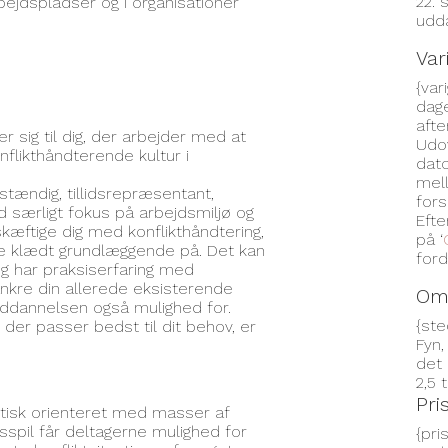
22. 
bejdspladser og i organisationer
udd
Var
{var
dage
aft
 sig til dig, der arbejder med at
Udov
flikthåndterende kultur i
dato
mell
vstændig, tillidsrepræsentant,
fors
 særligt fokus på arbejdsmiljø og
Efte
skæftige dig med konflikthåndtering,
på ‘
ve klædt grundlæggende på. Det kan
ford
og har praksiserfaring med
ankre din allerede eksisterende
Om
 uddannelsen også mulighed for.
{st
, der passer bedst til dit behov, er
Fyn,
det 
2,5 
Pri
ktisk orienteret med masser af
spil får deltagerne mulighed for
{pri