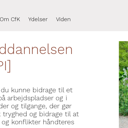
Om CfK
Ydelser
Viden
­uddannelsen
I]
du kunne bidrage til et
på arbejdspladser og i
der og tilgange, der gør
k tryghed og bidrage til at
 og konflikter håndteres