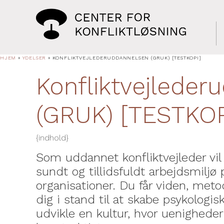
HJEM
»
YDELSER
»
KONFLIKT­VEJLEDER­UDDANNELSEN (GRUK) [TESTKOPI]
Konflikt­vejleder
(GRUK) [TESTKOP
{indhold}
Som uddannet konfliktvejleder vil 
sundt og tillidsfuldt arbejdsmiljø 
organisationer. Du får viden, meto
dig i stand til at skabe psykologis
udvikle en kultur, hvor uenigheder