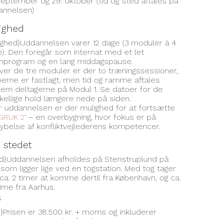
september og 29. oktober (tid og sted aftales på
annelsen)
ighed
ighed}Uddannelsen varer 12 dage (3 moduler á 4
). Den foregår som internat med et let
enprogram og en lang middagspause.
er de tre moduler er der to træningssessioner,
erne er fastlagt, men tid og ramme aftales
em deltagerne på Modul 1. Se datoer for de
kellige hold længere nede på siden.
r uddannelsen er der mulighed for at fortsætte
GRUK 2
‘ – en overbygning, hvor fokus er på
ybelse af konfliktvejlederens kompetencer.
 stedet
ed}Uddannelsen afholdes på Stenstruplund på
 som ligger lige ved en togstation. Med tog tager
ca. 2 timer at komme dertil fra København, og ca.
time fra Aarhus.
s
s}Prisen er 38.500 kr. + moms og inkluderer