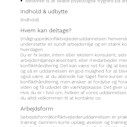
Medvirke til at skabe psykologisk tryghed på ar
Indhold & udbytte
{indhold}
Hvem kan deltage?
{målgruppe}Konfliktvejlederuddannelsen henvender
understøtte et sundt arbejdsmiljø og en stærk kon
hverdagen.
Du er fx leder, intern eller ekstern konsulent, sel
arbejdsmiljørepræsentant, eller medarbejder med
konflikthåndtering. Det kan være nyt for dig at be
og så er uddannelsen en god mulighed for at bli
også være, at du allerede har taget flere kurser 
konflikthåndtering, men ønsker at fordybe og for
viden og få udvidet din værktøjskasse. Det giver
Hvis du er i tvivl om, hvilken af vores uddannelser
du altid velkommen til at kontakte os.
Arbejdsform
{arbejdsform}Konfliktvejlederuddannelsen er pra
træning. Gennem korte oplæg, øvelser og trænings