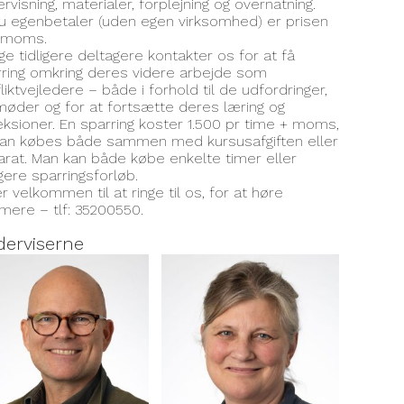
rvisning, materialer, forplejning og overnatning.
u egenbetaler (uden egen virksomhed) er prisen
. moms.
e tidligere deltagere kontakter os for at få
ring omkring deres videre arbejde som
liktvejledere – både i forhold til de udfordringer,
øder og for at fortsætte deres læring og
eksioner. En sparring koster 1.500 pr time + moms,
kan købes både sammen med kursusafgiften eller
rat. Man kan både købe enkelte timer eller
ere sparringsforløb.
r velkommen til at ringe til os, for at høre
ere – tlf: 35200550.
erviserne