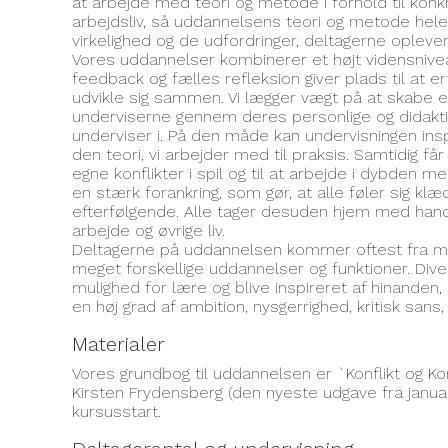
at arbejde med teori og metode i forhold til konkr
arbejdsliv, så uddannelsens teori og metode hele 
virkelighed og de udfordringer, deltagerne oplever
Vores uddannelser kombinerer et højt vidensnive
feedback og fælles refleksion giver plads til at er
udvikle sig sammen. Vi lægger vægt på at skabe et 
underviserne gennem deres personlige og didaktis
underviser i. På den måde kan undervisningen insp
den teori, vi arbejder med til praksis. Samtidig få
egne konflikter i spil og til at arbejde i dybden m
en stærk forankring, som gør, at alle føler sig kl
efterfølgende. Alle tager desuden hjem med hand
arbejde og øvrige liv.
Deltagerne på uddannelsen kommer oftest fra ma
meget forskellige uddannelser og funktioner. Diver
mulighed for lære og blive inspireret af hinanden,
en høj grad af ambition, nysgerrighed, kritisk sa
Materialer
Vores grundbog til uddannelsen er `Konflikt og K
Kirsten Frydensberg (den nyeste udgave fra januar
kursusstart.