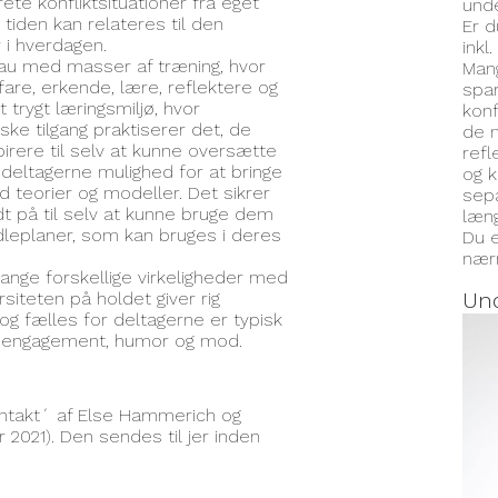
ete konfliktsituationer fra eget
unde
tiden kan relateres til den
Er d
 i hverdagen.
inkl
au med masser af træning, hvor
Mang
fare, erkende, lære, reflektere og
spar
trygt læringsmiljø, hvor
konf
ke tilgang praktiserer det, de
de m
irere til selv at kunne oversætte
refl
r deltagerne mulighed for at bringe
og 
ed teorier og modeller. Det sikrer
sepa
ædt på til selv at kunne bruge dem
læng
leplaner, som kan bruges i deres
Du e
nærm
nge forskellige virkeligheder med
Und
siteten på holdet giver rig
 og fælles for deltagerne er typisk
ns, engagement, humor og mod.
ontakt´ af Else Hammerich og
 2021). Den sendes til jer inden