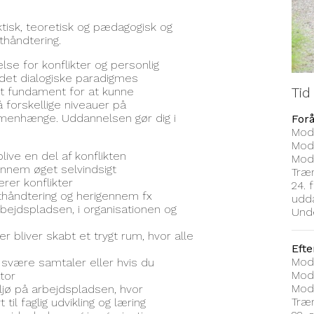
ktisk, teoretisk og pædagogisk og
kthåndtering.
lse for konflikter og personlig
det dialogiske paradigmes
Tid
kt fundament for at kunne
å forskellige niveauer på
ammenhænge. Uddannelsen gør dig i
For
Modu
Modu
blive en del af konflikten
Modu
gennem øget selvindsigt
Træ
rer konflikter
24. 
thåndtering og herigennem fx
udd
rbejdspladsen, i organisationen og
Unde
r bliver skabt et trygt rum, hvor alle
Efte
Modu
i svære samtaler eller hvis du
Modu
tor
Modu
iljø på arbejdspladsen, hvor
Træ
til faglig udvikling og læring