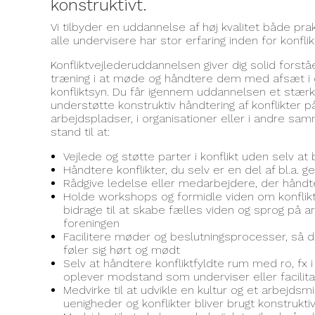
konstruktivt.
Vi tilbyder en uddannelse af høj kvalitet både pra
alle undervisere har stor erfaring inden for konfli
Konfliktvejlederuddannelsen giver dig solid forståe
træning i at møde og håndtere dem med afsæt i 
konfliktsyn. Du får igennem uddannelsen et stær
understøtte konstruktiv håndtering af konflikter p
arbejdspladser, i organisationer eller i andre s
stand til at:
Vejlede og støtte parter i konflikt uden selv at 
Håndtere konflikter, du selv er en del af bl.a. 
Rådgive ledelse eller medarbejdere, der håndte
Holde workshops og formidle viden om konflik
bidrage til at skabe fælles viden og sprog på a
foreningen
Facilitere møder og beslutningsprocesser, så de
føler sig hørt og mødt
Selv at håndtere konfliktfyldte rum med ro, fx 
oplever modstand som underviser eller facilita
Medvirke til at udvikle en kultur og et arbejdsm
uenigheder og konflikter bliver brugt konstruktivt 