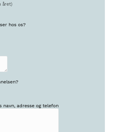
 året)
ser hos os?
nnelsen?
es navn, adresse og telefon