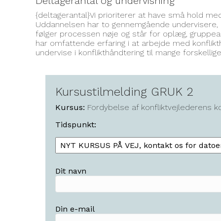
Deltagerantal og undervisning
{deltagerantal}Vi prioriterer at have små hold me
Uddannelsen har to gennemgående undervisere, so
følger processen nøje og står for oplæg, gruppea
har omfattende erfaring i at arbejde med konflikth
undervise i konflikthåndtering til mange forskellig
Kursustilmelding GRUK 2
Kursus:
Fordybelse af konflikt­vejleder­ens
Tidspunkt:
Dit navn
Din e-mail