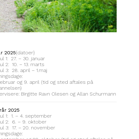
år 2025
{datoer}
l 1: 27. – 30. januar
l 2: 10. – 13. marts
l 3: 28. april – 1.maj
ningsdage:
februar og 9. april (tid og sted aftales på
annelsen)
rvisere: Birgitte Ravn Olesen og Allan Schurmann
rår 2025
l 1: 1. – 4. september
l 2: 6. – 9. oktober
l 3: 17. – 20. november
ningsdage: