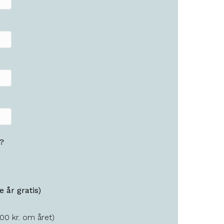
?
 år gratis)
00 kr. om året)