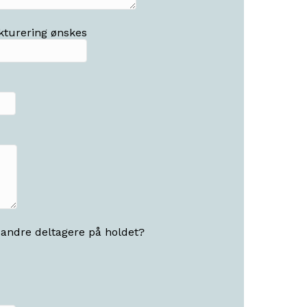
kturering ønskes
 andre deltagere på holdet?