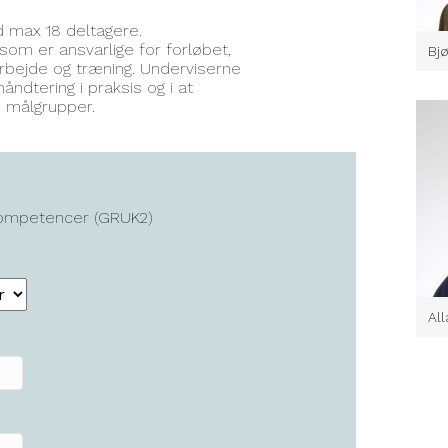
d max 18 deltagere.
m er ansvarlige for forløbet,
Bj
rbejde og træning. Underviserne
åndtering i praksis og i at
e målgrupper.
 kompetencer (GRUK2)
Al